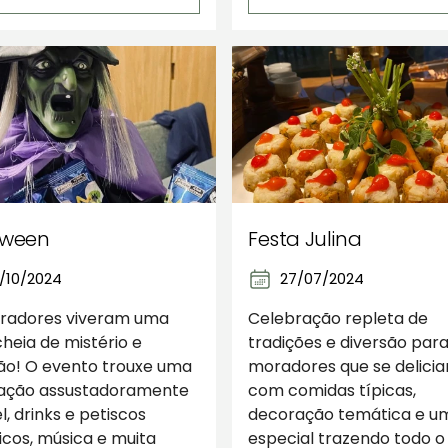
oween
Festa Julina
/10/2024
27/07/2024
radores viveram uma
Celebração repleta de
cheia de mistério e
tradições e diversão para
ão! O evento trouxe uma
moradores que se delici
ação assustadoramente
com comidas típicas,
el, drinks e petiscos
decoração temática e u
cos, música e muita
especial trazendo todo o