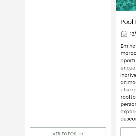
Pool 
12
Em nos
morad
oportu
enqua
incríve
animad
churra
roofto
person
experi
descon
VER FOTOS